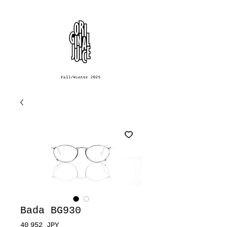
Bada BG930
Prix
40 952 JPY