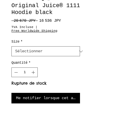
Original Juice® 1111
Hoodie black
Prix
Prix
 20 670 JPY 
16 536 JPY
original
promotionnel
TVA Incluse
|
Free Worldwide Shipping
Size
*
Quantité
*
Rupture de stock
Me notifier lorsque cet article est disponible
A thick, comfortable cotton-
poly hoodie with soft fleece
inside and a classic pouch