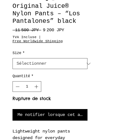
Original Juice®
Nylon Pants – “Los
Pantalones” black
Prix
Prix
 11 500 JPY 
9 200 JPY
original
promotionnel
TVA Incluse
|
Free Worldwide Shipping
Size
*
Quantité
*
Rupture de stock
Me notifier lorsque cet article est disponible
Lightweight nylon pants
designed for everyday